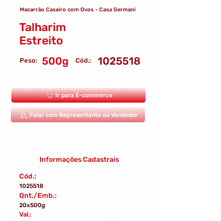
Macarrão Caseiro com Ovos - Casa Germani
Talharim
Estreito
500g
1025518
Peso:
Cód.:
Ir para E-commerce
Falar com Representante ou Vendedor
Informações Cadastrais
Cód.:
1025518
Qnt./Emb.:
20x500g
Val.: