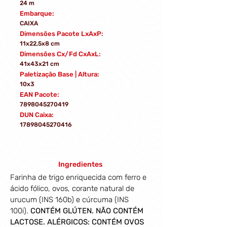
24 m
Embarque:
CAIXA
Dimensões Pacote LxAxP:
11x22,5x8 cm
Dimensões Cx/Fd CxAxL:
41x43x21 cm
Paletização Base | Altura:
10x3
EAN Pacote:
7898045270419
DUN Caixa:
17898045270416
Ingredientes
Farinha de trigo enriquecida com ferro e 
ácido fólico, ovos, corante natural de 
urucum (INS 160b) e cúrcuma (INS 
100i). 
CONTÉM GLÚTEN. NÃO CONTÉM 
LACTOSE. ALÉRGICOS: CONTÉM OVOS 