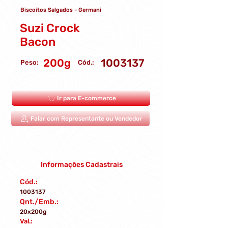
Biscoitos Salgados - Germani
Suzi Crock
Bacon
200g
1003137
Peso:
Cód.:
Ir para E-commerce
Falar com Representante ou Vendedor
Informações Cadastrais
Cód.:
1003137
Qnt./Emb.:
20x200g
Val.: