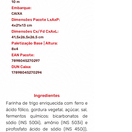
10 m
Embarque:
CAIXA
Dimensões Pacote LxAxP:
4x21x13 cm
Dimensões Cx/Fd CxAxL:
41,5x26,5x26,5 cm
Paletização Base | Altura:
8x4
EAN Pacote:
7898045270297
DUN Caixa:
17898045270294
Ingredientes
Farinha de trigo enriquecida com ferro e 
ácido fólico, gordura vegetal, açúcar, sal, 
fermentos químicos: bicarbonatos de 
sódio (INS 500ii), amônio (INS 503ii) e 
pirofosfato ácido de sódio (INS 450i)), 