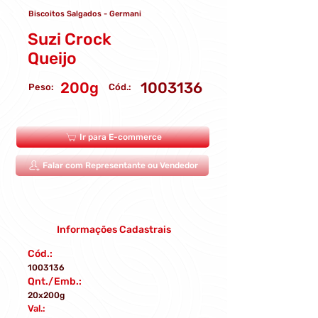
Biscoitos Salgados - Germani
Suzi Crock
Queijo
200g
1003136
Peso:
Cód.:
Ir para E-commerce
Falar com Representante ou Vendedor
Informações Cadastrais
Cód.:
1003136
Qnt./Emb.:
20x200g
Val.: