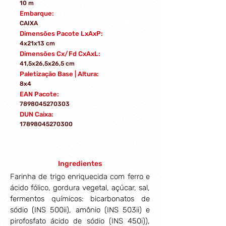
10 m
Embarque:
CAIXA
Dimensões Pacote LxAxP:
4x21x13 cm
Dimensões Cx/Fd CxAxL:
41,5x26,5x26,5 cm
Paletização Base | Altura:
8x4
EAN Pacote:
7898045270303
DUN Caixa:
17898045270300
Ingredientes
Farinha de trigo enriquecida com ferro e 
ácido fólico, gordura vegetal, açúcar, sal, 
fermentos químicos: bicarbonatos de 
sódio (INS 500ii), amônio (INS 503ii) e 
pirofosfato ácido de sódio (INS 450i)), 