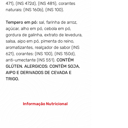
471), (INS 472d), (INS 481i), corantes 
naturais: (INS 160b), (INS 100). 
Tempero em pó:
sal, farinha de arroz, 
açúcar, alho em pó, cebola em pó, 
gordura de galinha, extrato de levedura, 
salsa, aipo em pó, pimenta do reino, 
aromatizantes, realçador de sabor 
(INS 
621), 
corantes: (INS 100), (INS 150d), 
anti-umectante (INS 551). 
CONTÉM 
GLÚTEN. ALERGICOS: CONTÉM SOJA, 
AIPO E DERIVADOS DE CEVADA E 
TRIGO.
Informação Nutricional