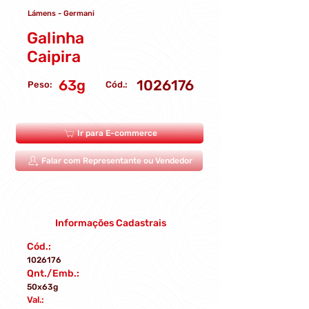
Lámens - Germani
Galinha
Caipira
63g
1026176
Peso:
Cód.:
Ir para E-commerce
Falar com Representante ou Vendedor
Informações Cadastrais
Cód.:
1026176
Qnt./Emb.:
50x63g
Val.: