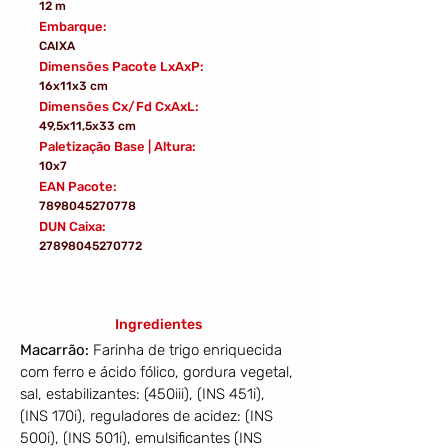
12 m
Embarque:
CAIXA
Dimensões Pacote LxAxP:
16x11x3 cm
Dimensões Cx/Fd CxAxL:
49,5x11,5x33 cm
Paletização Base | Altura:
10x7
EAN Pacote:
7898045270778
DUN Caixa:
27898045270772
Ingredientes
Macarrão:
Farinha de trigo enriquecida 
com ferro e ácido fólico, gordura vegetal, 
sal, estabilizantes: (450iii), (INS 451i), 
(INS 170i), reguladores de acidez: (INS 
500i), (INS 501i), emulsificantes (INS 